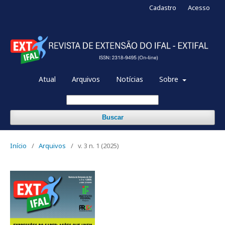
Cadastro
Acesso
Atual
Arquivos
Notícias
Sobre
Buscar
Início
/
Arquivos
/
v. 3 n. 1 (2025)