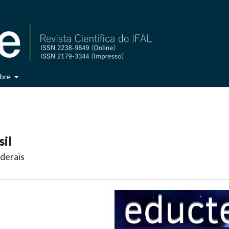
bre
sil
derais